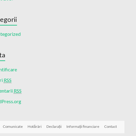
egorii
tegorized
ta
tificare
ri
RSS
ntarii
RSS
Press.org
Comunicate
Hotărâri
Declarații
Informații financiare
Contact