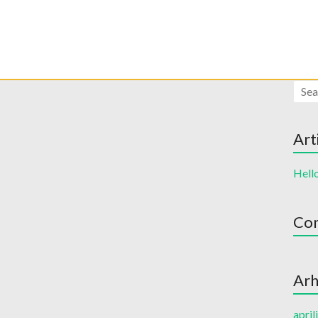
Art
Hell
Com
Arh
april