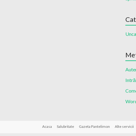
Cat
Unca
Me
Auten
Intră
Come
Word
Acasa
Salubritate
Gazeta Pantelimon
Alte servicii