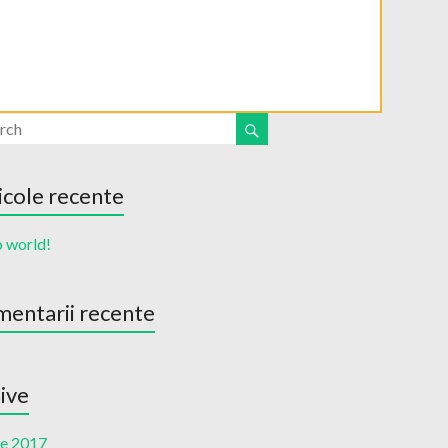
icole recente
o world!
entarii recente
ive
ie 2017