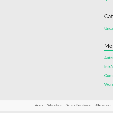
Cat
Unca
Me
Auten
Intră
Come
Word
Acasa
Salubritate
Gazeta Pantelimon
Alte servicii