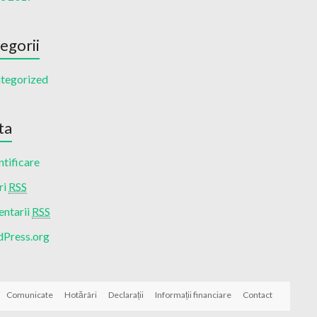
egorii
tegorized
ta
tificare
ri
RSS
ntarii
RSS
Press.org
Comunicate
Hotărâri
Declarații
Informații financiare
Contact