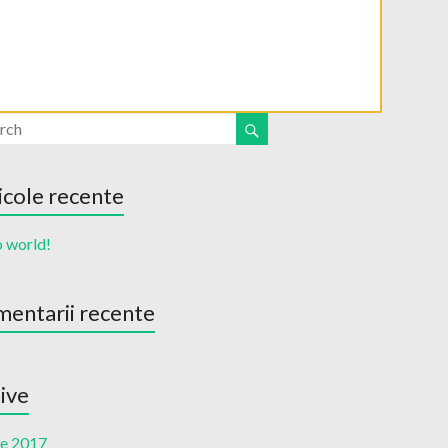
icole recente
o world!
entarii recente
ive
ie 2017