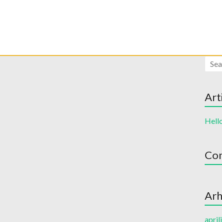
Art
Hell
Com
Arh
april